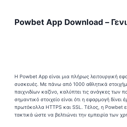
Powbet App Download – Γεν
Η Powbet App είναι μια πλήρως λειτουργική εφα
συσκευές. Με πάνω από 1000 αθλητικά στοιχήμ
παιχνιδίων καζίνο, καλύπτει τις ανάγκες των 
σημαντικό στοιχείο είναι ότι η εφαρμογή δίνει
πρωτόκολλα HTTPS και SSL. Τέλος, η Powbet 
τακτικά ώστε να βελτιώνει την εμπειρία των χρ