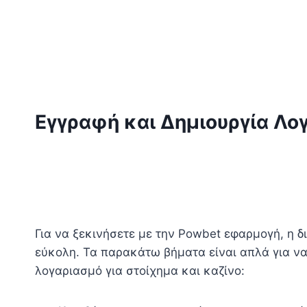
Εγγραφή και Δημιουργία Λο
Για να ξεκινήσετε με την Powbet εφαρμογή, η δ
εύκολη. Τα παρακάτω βήματα είναι απλά για ν
λογαριασμό για στοίχημα και καζίνο: