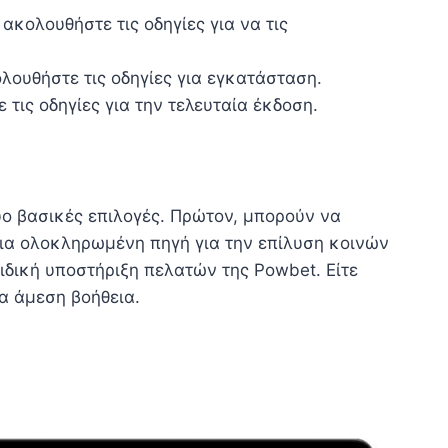
ακολουθήστε τις οδηγίες για να τις
λουθήστε τις οδηγίες για εγκατάσταση.
τις οδηγίες για την τελευταία έκδοση.
ύο βασικές επιλογές. Πρώτον, μπορούν να
μια ολοκληρωμένη πηγή για την επίλυση κοινών
δική υποστήριξη πελατών της Powbet. Είτε
ια άμεση βοήθεια.