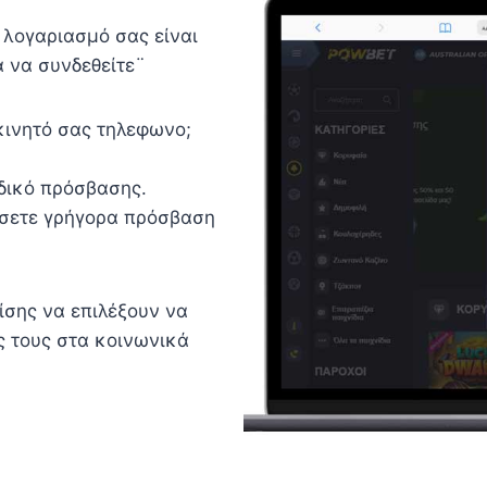
 λογαριασμό σας είναι
 να συνδεθείτε¨
κινητό σας τηλεφωνo;
ωδικό πρόσβασης.
ήσετε γρήγορα πρόσβαση
ίσης να επιλέξουν να
 τους στα κοινωνικά