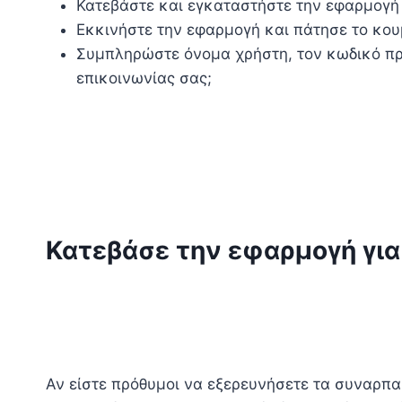
Κατεβάστε και εγκαταστήστε την εφαρμογή 
Εκκινήστε την εφαρμογή και πάτησε το κου
Συμπληρώστε όνομα χρήστη, τον κωδικό πρ
επικοινωνίας σας;
Κατεβάσε την εφαρμογή για 
Αν είστε πρόθυμοι να εξερευνήσετε τα συναρπα