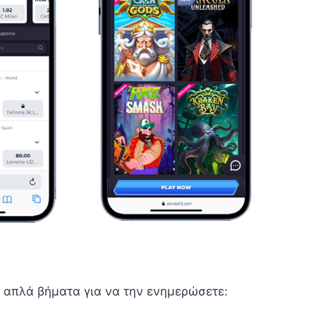
ω απλά βήματα για να την ενημερώσετε: