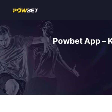
Skip
to
content
Powbet App – 