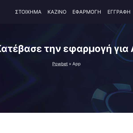
ΣΤΟΙΧΗΜΑ
ΚΑΖΙΝΟ
ΕΦΑΡΜΟΓΗ
ΕΓΓΡΑΦΗ
Κατέβασε την εφαρμογή για A
Powbet
»
App