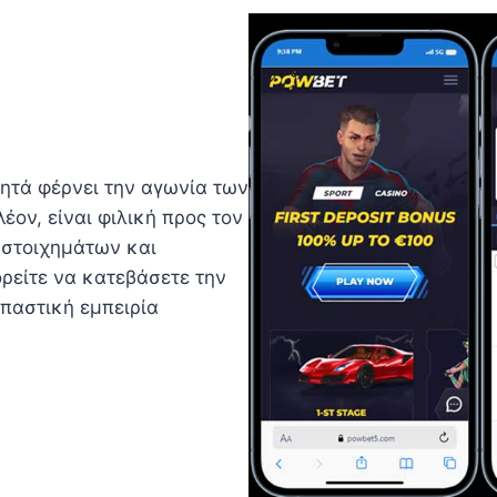
νητά φέρνει την αγωνία των
έον, είναι φιλική προς τον
 στοιχημάτων και
ρείτε να κατεβάσετε την
παστική εμπειρία