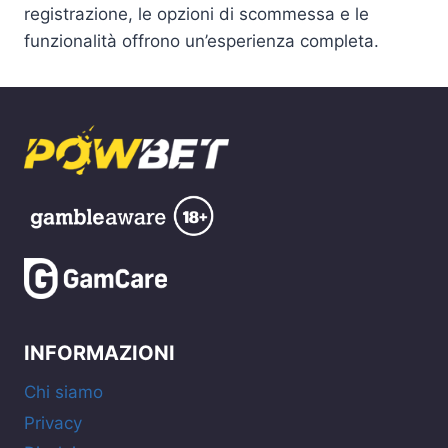
registrazione, le opzioni di scommessa e le
funzionalità offrono un’esperienza completa.
INFORMAZIONI
Chi siamo
Privacy