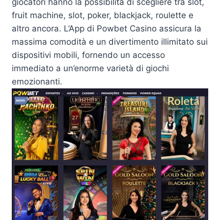
giocatori hanno la possibilità di scegliere tra slot,
fruit machine, slot, poker, blackjack, roulette e
altro ancora. L’App di Powbet Casino assicura la
massima comodità e un divertimento illimitato sui
dispositivi mobili, fornendo un accesso
immediato a un’enorme varietà di giochi
emozionanti.