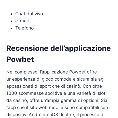
Chat dal vivo
e-mail
Telefono
Recensione dell’applicazione
Powbet
Nel complesso, l’applicazione Powbet offre
un’esperienza di gioco comoda e sicura sia agli
appassionati di sport che di casinò. Con oltre
1000 scommesse sportive e una varietà di slot
da casinò, offre un’ampia gamma di opzioni. Sia
l’app che il sito web mobile sono compatibili con i
dispositivi Android e iOS. Inoltre, il processo di