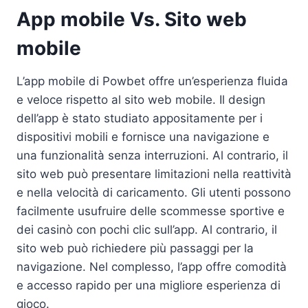
App mobile Vs. Sito web
mobile
L’app mobile di Powbet offre un’esperienza fluida
e veloce rispetto al sito web mobile. Il design
dell’app è stato studiato appositamente per i
dispositivi mobili e fornisce una navigazione e
una funzionalità senza interruzioni. Al contrario, il
sito web può presentare limitazioni nella reattività
e nella velocità di caricamento. Gli utenti possono
facilmente usufruire delle scommesse sportive e
dei casinò con pochi clic sull’app. Al contrario, il
sito web può richiedere più passaggi per la
navigazione. Nel complesso, l’app offre comodità
e accesso rapido per una migliore esperienza di
gioco.