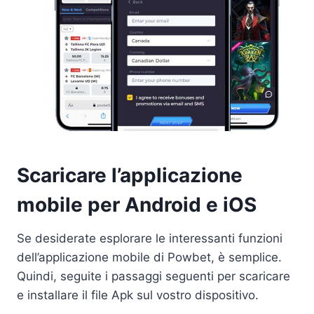
Scaricare l’applicazione
mobile per Android e iOS
Se desiderate esplorare le interessanti funzioni
dell’applicazione mobile di Powbet, è semplice.
Quindi, seguite i passaggi seguenti per scaricare
e installare il file Apk sul vostro dispositivo.