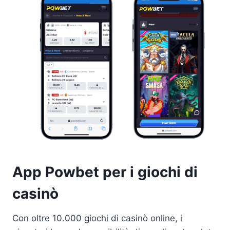
App Powbet per i giochi di
casinò
Con oltre 10.000 giochi di casinò online, i