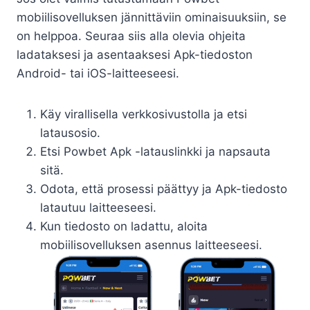
mobiilisovelluksen jännittäviin ominaisuuksiin, se
on helppoa. Seuraa siis alla olevia ohjeita
ladataksesi ja asentaaksesi Apk-tiedoston
Android- tai iOS-laitteeseesi.
Käy virallisella verkkosivustolla ja etsi
latausosio.
Etsi Powbet Apk -latauslinkki ja napsauta
sitä.
Odota, että prosessi päättyy ja Apk-tiedosto
latautuu laitteeseesi.
Kun tiedosto on ladattu, aloita
mobiilisovelluksen asennus laitteeseesi.