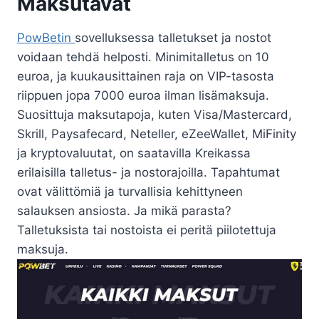
Maksutavat
PowBetin
sovelluksessa talletukset ja nostot
voidaan tehdä helposti. Minimitalletus on 10
euroa, ja kuukausittainen raja on VIP-tasosta
riippuen jopa 7000 euroa ilman lisämaksuja.
Suosittuja maksutapoja, kuten Visa/Mastercard,
Skrill, Paysafecard, Neteller, eZeeWallet, MiFinity
ja kryptovaluutat, on saatavilla Kreikassa
erilaisilla talletus- ja nostorajoilla. Tapahtumat
ovat välittömiä ja turvallisia kehittyneen
salauksen ansiosta. Ja mikä parasta?
Talletuksista tai nostoista ei peritä piilotettuja
maksuja.