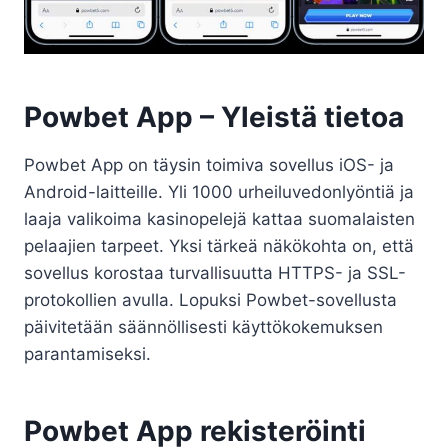
Powbet App – Yleistä tietoa
Powbet App on täysin toimiva sovellus iOS- ja
Android-laitteille. Yli 1000 urheiluvedonlyöntiä ja
laaja valikoima kasinopelejä kattaa suomalaisten
pelaajien tarpeet. Yksi tärkeä näkökohta on, että
sovellus korostaa turvallisuutta HTTPS- ja SSL-
protokollien avulla. Lopuksi Powbet-sovellusta
päivitetään säännöllisesti käyttökokemuksen
parantamiseksi.
Powbet App rekisteröinti