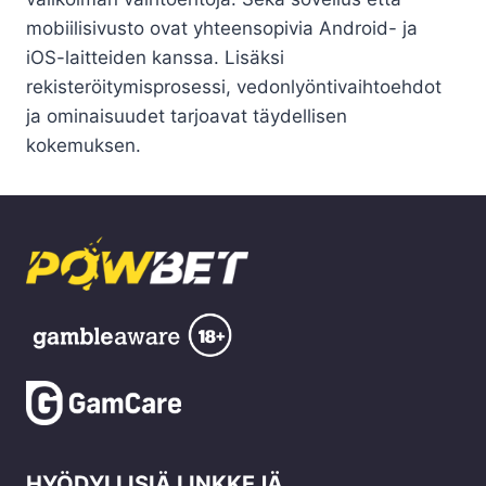
mobiilisivusto ovat yhteensopivia Android- ja
iOS-laitteiden kanssa. Lisäksi
rekisteröitymisprosessi, vedonlyöntivaihtoehdot
ja ominaisuudet tarjoavat täydellisen
kokemuksen.
HYÖDYLLISIÄ LINKKEJÄ