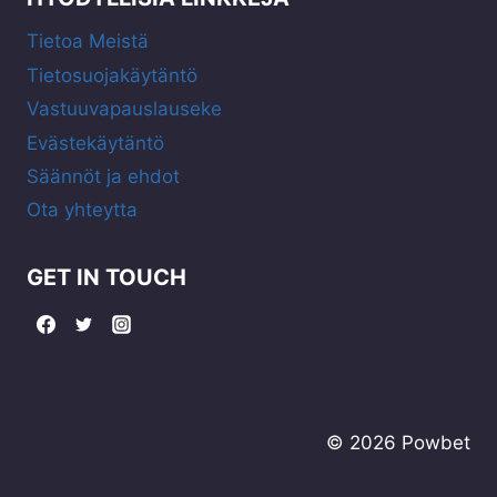
Tietoa Meistä
Tietosuojakäytäntö
Vastuuvapauslauseke
Evästekäytäntö
Säännöt ja ehdot
Ota yhteytta
GET IN TOUCH
© 2026 Powbet