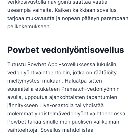
verkkosivustolla navigointi saattaa vaatia
useampia vaiheita. Kaiken kaikkiaan sovellus
tarjoaa mukavuutta ja nopean pääsyn parempaan
pelikokemukseen.
Powbet vedonlyöntisovellus
Tutustu Powbet App -sovelluksessa lukuisiin
vedonlyöntivaihtoehtoihin, jotka on räätälöity
mieltymystesi mukaan. Haluatpa sitten
suunnitella etukäteen Prematch-vedonlyönnin
avulla, uppoutua ajankohtaisten tapahtumien
jännitykseen Live-osastolla tai yhdistää
molemmat yhdistelmävedonlyöntivaihtoehdossa,
Powbet takaa sinulle monipuolisen valikoiman
vaihtoehtoja. Sovellus mahdollistaa